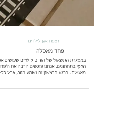
רצפת אגן לילדים
פחד מאסלה
במסגרת התשאול של הורים לילדים שעושים את
הקקי בתחתונים, אנחנו פוגשים הרבה את ה'פח
מאסלה'. ברגע הראשון זה נשמע מוזר, אבל ככל
שחושבים על הסיבות זה הופך להיות מובן יותר.
האסלה היא גבוהה, קרירה, יש באמצע חור שאפ
ליפול אליו, הריח מסביב לא תמיד נעים ותחושת
חוסר השליטה של משהו יוצא מהגוף במצב הלא
בטוח הזה, גורמת לחלק מהילדים להעדיף לעשו
את הקקי בתחתונים. מה אפשר לעשות? קודם כ