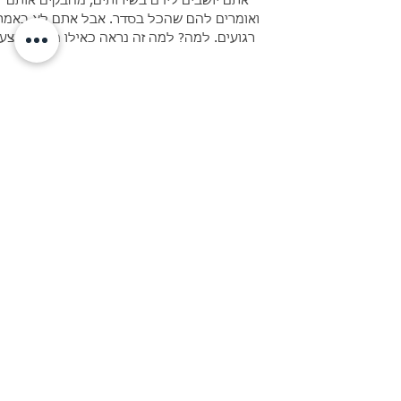
רצפת אגן לילדים
לא לעצירות.
אתם יושבים לידם בשירותים, מחבקים אותם
ואומרים להם שהכל בסדר. אבל אתם לא באמת
רגועים. למה? למה זה נראה כאילו הם באמצע
ללדת? למה זה לא יכול...