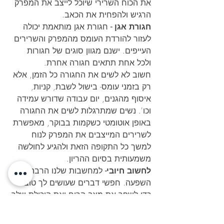
את הכוח השרירי שיוכל לייצב את המפרק 
הרגיש ולהפחית את הכאב.
חגורת אגן -
 חגורת אגן מותאמת יכולה 
לעזור להורדת העומס מהמפרק והשרירים 
העייפים. ישנם מגוון סוגים של חגורות 
ולכל אחת תתאים חגורה אחרת. 
חשוב לא לשים את החגורה כל הזמן, אלא 
רק בזמני עומס- בישול לשבת, קניות, 
איסוף מהגנים, יום עבודה שדורש עמידה 
וכו'. נשים שמתרגלות לשים את החגורה 
באופן אוטומטי כשקמות בבוקר, מאפשרת 
לשרירים המייצבים את המפרק לנוח 
למשך כל התקופה הזאת ולהגיע לחולשה 
משמעותית בסיום ההריון.
לחשוב חיובי-
 למחשבות שלנו הרבה 
השפעה. חפשי דברים שעושים לך טוב 
כדי לשפר את מצב הרוח ואת היכולת שלך 
להתמודד עם הכאב. תשמחי שהכאב הוא 
זמני וכאן כדי להביא חיים לעולם.