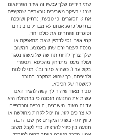
שתי הידיים שלך עכשיו זה איזור הפרינאום 
שבנוי בעיקר משרירים טבעתיים שמקיפים 
את 3 הסוגרים- פי טבעת, נרתיק ושופכה. 
בתרגול כרגע אנחנו לא מבדילים ביניהם 
וסוגרים ופותחים את כולם יחד.
קחי אויר ונסי לדמיין שאת מתאפקת או 
מנסה לעצור זרם שתן באמצע. המשוב 
שלך צריך להיות תחושה של משהו נסגר 
ועולה מעט, מתרחק מהכיסא. תספרי 
בקול עד 3 כשהוא סגור וב3- תני לו לנוח 
ולהיפתח, כך שהוא מתקרב בחזרה 
למשטח של הכיסא.
סביר מאוד שיהיה לך קשה להגיד האם 
עשית את התנועה הנכונה כי בהתחלה היא 
עדינה מאוד. הישבנים, הירכיים והכתפיים 
לא צריכים לזוז. זה יכול לקרות מחולשה או 
כיווץ יתר- בשתי המקרים אין שם הרבה 
תנועה בין כיווץ להרפיה. כדי לקבל משוב 
אמין -הדרך הטובה ביותר תהיה להיבדק 