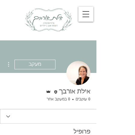
ions
מעקב
עורכ/ת
אדמין
אילת אורבך
0 עוקבים
0 במעקב אחר
פרופיל